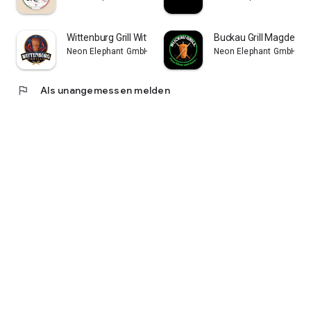
Wittenburg Grill Wittenburg
Buckau Grill Magdebu
Neon Elephant GmbH
Neon Elephant GmbH
flag
Als unangemessen melden