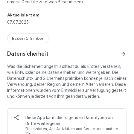
unsere Gerichte zu etwas Besonderem.
Lieferdienst in Bitburg. Leckeres Essen bequem per App bestellen
Mit unserer App können Sie Ihr Essen jeder Zeit bequem
Aktualisiert am
bestellen. Laden Sie jetzt unsere App runter und bestellen Sie
07.07.2025
online.
Essen & Trinken
Datensicherheit
arrow_forward
Was die Sicherheit angeht, solltest du als Erstes verstehen,
wie Entwickler deine Daten erheben und weitergeben. Die
Datenschutz- und Sicherheitspraktiken können je nach deiner
Verwendung, deiner Region und deinem Alter variieren. Diese
Informationen wurden vom Entwickler zur Verfügung gestellt
und können jederzeit von ihm geändert werden.
Diese App kann die folgenden Datentypen an
Dritte weitergeben
Finanzdaten, App-Aktivitäten und Geräte- oder andere
IDs