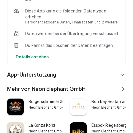
Diese App kann die folgenden Datentypen
erheben
Personenbezogene Daten, Finanzdaten und 2 weitere
Daten werden bei der Übertragung verschlüsselt
Du kannst das Löschen der Daten beantragen
Details ansehen
App-Unterstützung
expand_more
Mehr von Neon Elephant GmbH
arrow_forward
Burgerschmiede Gütersloh
Bombay Restaurant Be
Neon Elephant GmbH
Neon Elephant GmbH
La Konza Konz
Essbox Riegelsberg
Neon Elephant GmbH
Neon Elephant GmbH