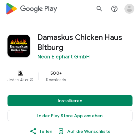
google_logo Play
search
help_outline
Damaskus Chicken Haus
Bitburg
Neon Elephant GmbH
500+
Jedes Alter
info
Downloads
Installieren
In der Play Store App ansehen
Teilen
Auf die Wunschliste